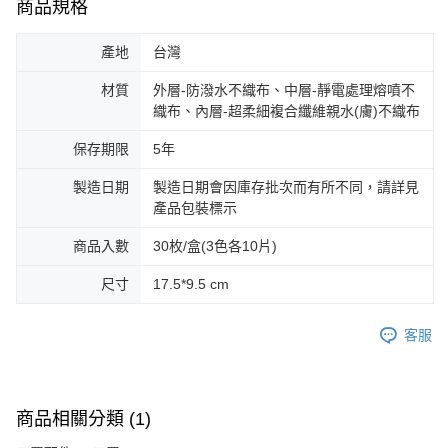
商品規格
產地
台灣
材質
外層-防潑水不織布、中層-靜電處理熔噴不
織布、內層-超柔細複合纖維親水(膚)不織布
保存期限
5年
製造日期
製造日期會因庫存批次而有所不同，請詳見
產品包裝標示
商品入數
30枚/盒(3色各10片)
尺寸
17.5*9.5 cm
客服
商品相關分類 (1)