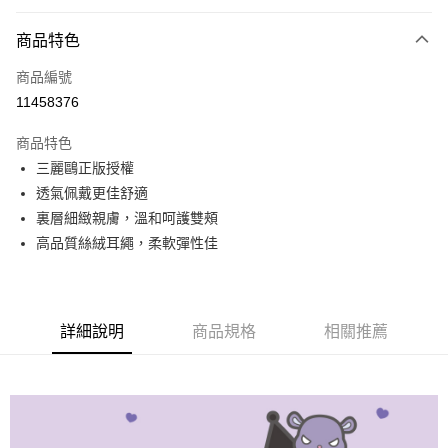
超商取貨付款
商品特色
LINE Pay
商品編號
Apple Pay
11458376
悠遊付
商品特色
全盈+PAY
三麗鷗正版授權
ATM付款
透氣佩戴更佳舒適
裏層細緻親膚，溫和呵護雙頰
運送方式
高品質絲絨耳繩，柔軟彈性佳
全家取貨付款
每筆NT$80，滿NT$899(含以上)免運費
詳細說明
商品規格
相關推薦
付款後全家取貨
每筆NT$80，滿NT$859(含以上)免運費
7-11取貨付款
每筆NT$80，滿NT$899(含以上)免運費