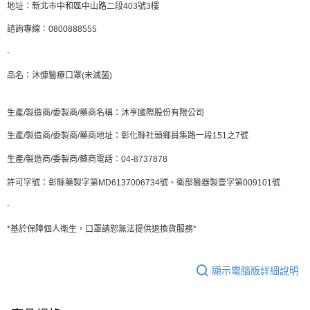
地址：新北市中和區中山路二段403號3樓
諮詢專線：0800888555
-
品名：沐慷醫療口罩(未滅菌)
生產/製造商/委製商/藥商名稱：沐亨國際股份有限公司
生產/製造商/委製商/藥商地址：彰化縣社頭鄉員集路一段151之7號
生產/製造商/委製商/藥商電話：04-8737878
許可字號：彰縣藥製字第MD6137006734號、衛部醫器製壹字第009101號
-
*基於保障個人衛生，口罩請恕無法提供退換貨服務*
顯示電腦版詳細說明