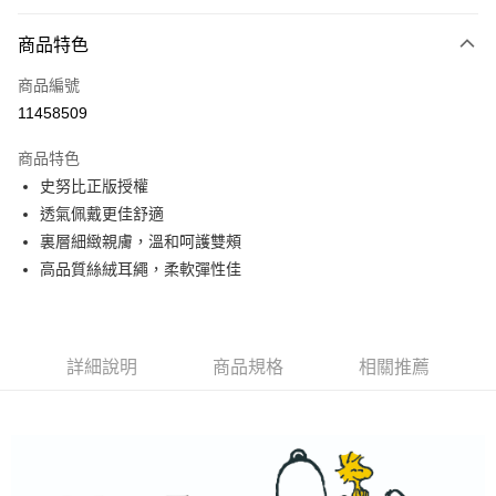
超商取貨付款
商品特色
LINE Pay
商品編號
Apple Pay
11458509
悠遊付
商品特色
全盈+PAY
史努比正版授權
ATM付款
透氣佩戴更佳舒適
裏層細緻親膚，溫和呵護雙頰
運送方式
高品質絲絨耳繩，柔軟彈性佳
全家取貨付款
每筆NT$80，滿NT$899(含以上)免運費
詳細說明
商品規格
相關推薦
付款後全家取貨
每筆NT$80，滿NT$859(含以上)免運費
7-11取貨付款
每筆NT$80，滿NT$899(含以上)免運費