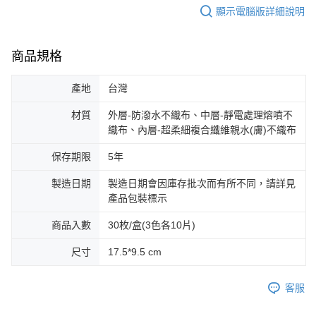
顯示電腦版詳細說明
商品規格
產地
台灣
材質
外層-防潑水不織布、中層-靜電處理熔噴不
織布、內層-超柔細複合纖維親水(膚)不織布
保存期限
5年
製造日期
製造日期會因庫存批次而有所不同，請詳見
產品包裝標示
商品入數
30枚/盒(3色各10片)
尺寸
17.5*9.5 cm
客服