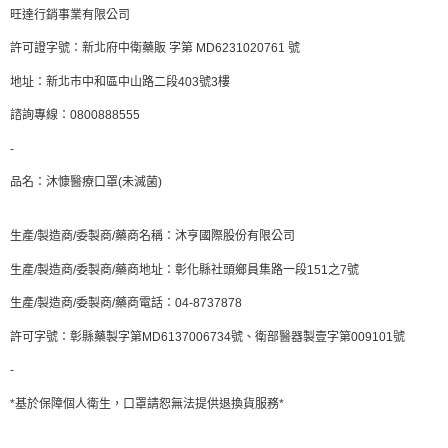
旺達行銷事業有限公司
許可證字號：新北府中衛藥販 字第 MD6231020761 號
地址：新北市中和區中山路二段403號3樓
諮詢專線：0800888555
-
品名：沐慷醫療口罩(未滅菌)
生產/製造商/委製商/藥商名稱：沐亨國際股份有限公司
生產/製造商/委製商/藥商地址：彰化縣社頭鄉員集路一段151之7號
生產/製造商/委製商/藥商電話：04-8737878
許可字號：彰縣藥製字第MD6137006734號、衛部醫器製壹字第009101號
-
*基於保障個人衛生，口罩請恕無法提供退換貨服務*