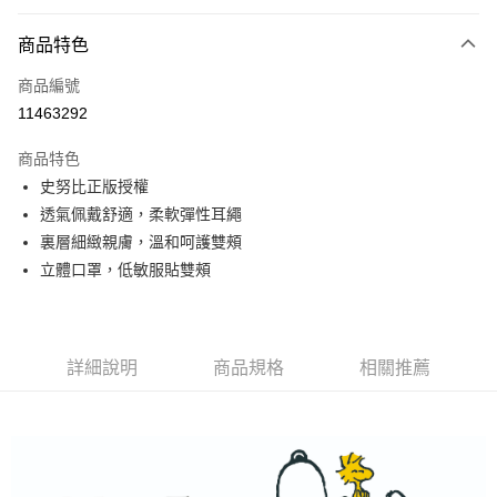
超商取貨付款
商品特色
LINE Pay
商品編號
Apple Pay
11463292
悠遊付
商品特色
全盈+PAY
史努比正版授權
ATM付款
透氣佩戴舒適，柔軟彈性耳繩
裏層細緻親膚，溫和呵護雙頰
運送方式
立體口罩，低敏服貼雙頰
全家取貨付款
每筆NT$80，滿NT$899(含以上)免運費
詳細說明
商品規格
相關推薦
付款後全家取貨
每筆NT$80，滿NT$859(含以上)免運費
7-11取貨付款
每筆NT$80，滿NT$899(含以上)免運費