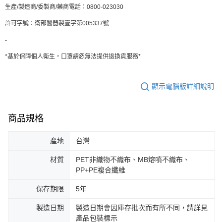
生產/製造商/委製商/藥商電話：0800-023030
許可字號：衛部醫器製壹字第005337號
-
*基於保障個人衛生，口罩請恕無法提供退換貨服務*
顯示電腦版詳細說明
商品規格
產地
台灣
材質
PET非織物不織布、MB熔噴不織布、
PP+PE複合纖維
保存期限
5年
製造日期
製造日期會因庫存批次而有所不同，請詳見
產品包裝標示