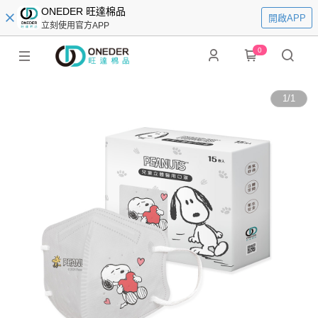
ONEDER 旺達棉品
開啟APP
立刻使用官方APP
0
1
/
1