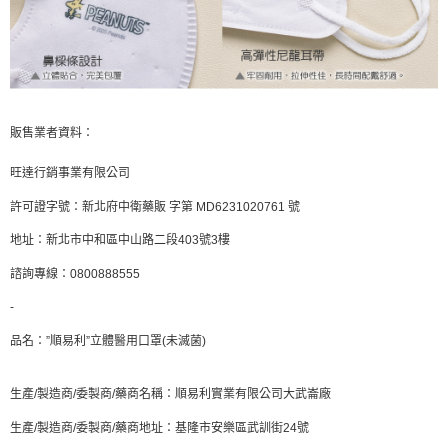
販售業者資料：
旺達行銷事業有限公司
許可證字號：新北府中衛藥販 字第 MD6231020761 號
地址：新北市中和區中山路二段403號3樓
諮詢專線：0800888555
-
品名：”順易利”立體醫用口罩(未滅菌)
生產/製造商/委製商/藥商名稱：順易利實業有限公司大武崙廠
生產/製造商/委製商/藥商地址：基隆市安樂區武訓街24號