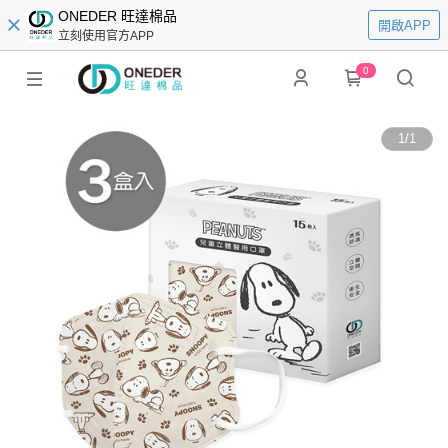
ONEDER 旺達棉品
開啟APP
立刻使用官方APP
0
1
/
1