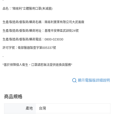
品名：”順易利”立體醫用口罩(未滅菌)
生產/製造商/委製商/藥商名稱：順易利實業有限公司大武崙廠
生產/製造商/委製商/藥商地址：基隆市安樂區武訓街24號
生產/製造商/委製商/藥商電話：0800-023030
許可字號：衛部醫器製壹字第005337號
-
*基於保障個人衛生，口罩請恕無法提供退換貨服務*
顯示電腦版詳細說明
商品規格
產地
台灣