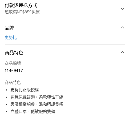
付款與運送方式
超取滿NT$859免運
付款方式
品牌
信用卡一次付款
史努比
超商取貨付款
商品特色
LINE Pay
商品編號
Apple Pay
11469417
悠遊付
商品特色
全盈+PAY
史努比正版授權
ATM付款
透氣佩戴舒適，柔軟彈性耳繩
裏層細緻親膚，溫和呵護雙頰
運送方式
立體口罩，低敏服貼雙頰
全家取貨付款
每筆NT$80，滿NT$899(含以上)免運費