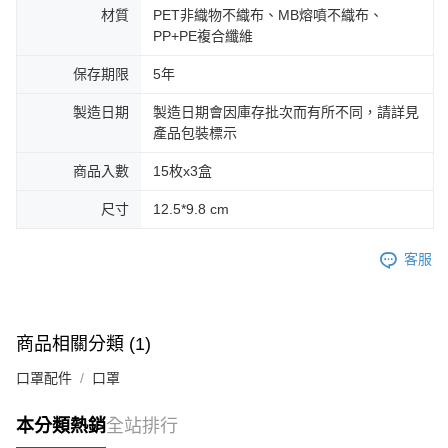
材質
PET非織物不織布、MB熔噴不織布、
PP+PE複合纖維
保存期限
5年
製造日期
製造日期會因庫存批次而有所不同，請詳見
產品包裝標示
商品入數
15枚x3盒
尺寸
12.5*9.8 cm
客服
商品相關分類 (1)
口罩配件
口罩
本分類熱銷
全站排行