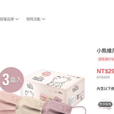
授權品牌
限時活動
小熊維尼
超取滿NT$
NT$2
NT$329
內含以下
暫停販售