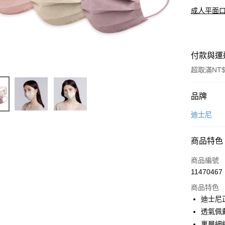
成人平面
付款與運
超取滿NT$
付款方式
品牌
信用卡一
迪士尼
超商取貨
商品特色
LINE Pay
商品編號
Apple Pay
11470467
商品特色
悠遊付
迪士尼
全盈+PAY
透氣佩
裏層細