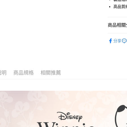
ATM付款
高品質
運送方式
商品相關分
全家取貨
口罩配件
每筆NT$8
分享
付款後全
每筆NT$8
7-11取貨
說明
商品規格
相關推薦
每筆NT$8
付款後7-1
每筆NT$8
宅配
每筆NT$8