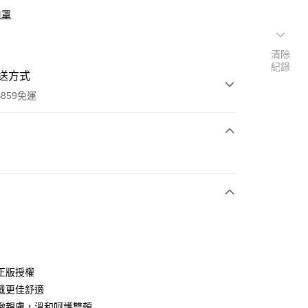
口罩
清除
紀錄
送方式
859免運
次付款
付款
正版授權
戴更佳舒適
緻親膚，溫和呵護雙頰