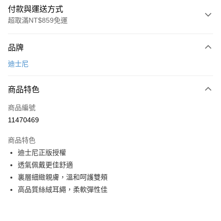
付款與運送方式
超取滿NT$859免運
付款方式
品牌
信用卡一次付款
迪士尼
超商取貨付款
商品特色
LINE Pay
商品編號
Apple Pay
11470469
悠遊付
商品特色
全盈+PAY
迪士尼正版授權
ATM付款
透氣佩戴更佳舒適
裏層細緻親膚，溫和呵護雙頰
運送方式
高品質絲絨耳繩，柔軟彈性佳
全家取貨付款
每筆NT$80，滿NT$899(含以上)免運費