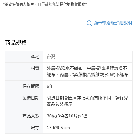
*基於保障個人衛生，口罩請恕無法提供退換貨服務*
顯示電腦版詳細說明
商品規格
產地
台灣
材質
外層-防潑水不織布、中層-靜電處理熔噴不
織布、內層-超柔細複合纖維親水(膚)不織布
保存期限
5年
製造日期
製造日期會因庫存批次而有所不同，請詳見
產品包裝標示
商品入數
30枚(3色各10片)x3盒
尺寸
17.5*9.5 cm