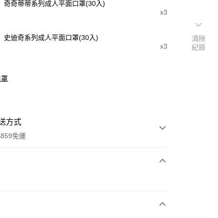
奇奇蒂蒂系列成人平面口罩(30入)
x3
史迪奇系列成人平面口罩(30入)
清除
x3
紀錄
口罩
送方式
859免運
次付款
付款