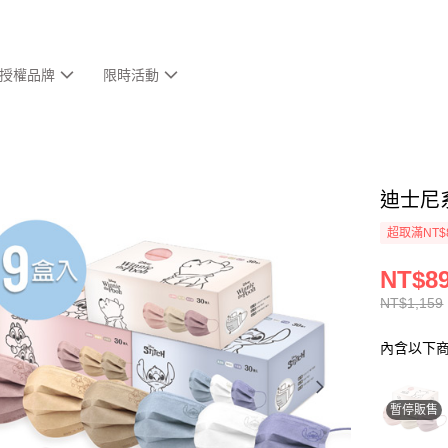
授權品牌
限時活動
迪士尼系
超取滿NT$
NT$8
NT$1,159
內含以下
暫停販售