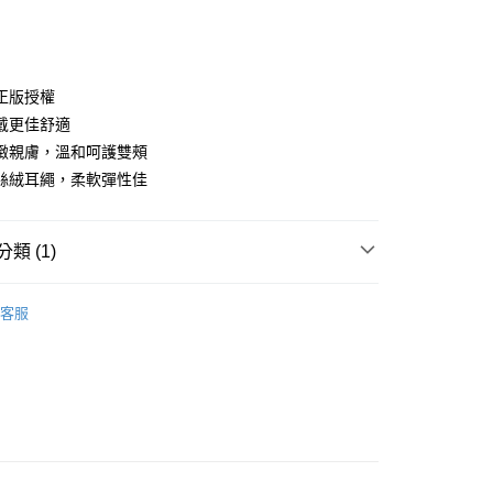
正版授權
戴更佳舒適
緻親膚，溫和呵護雙頰
絲絨耳繩，柔軟彈性佳
類 (1)
付款
口罩
0，滿NT$899(含以上)免運費
客服
家取貨
0，滿NT$859(含以上)免運費
付款
0，滿NT$899(含以上)免運費
1取貨