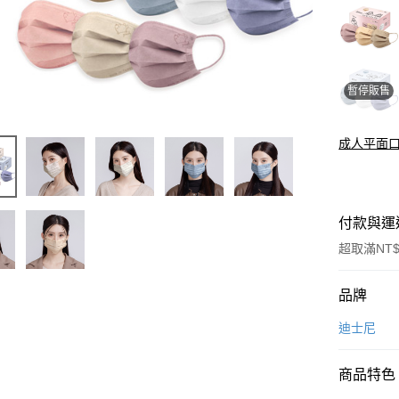
暫停販售
成人平面
付款與運
超取滿NT$
付款方式
品牌
信用卡一
迪士尼
超商取貨
商品特色
LINE Pay