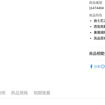
商品編號
Apple Pay
11474404
商品特色
悠遊付
迪士尼
全盈+PAY
透氣佩
裏層細
ATM付款
高品質
運送方式
商品相關分
全家取貨
口罩配件
每筆NT$8
分享
付款後全
每筆NT$8
7-11取貨
說明
商品規格
相關推薦
每筆NT$8
付款後7-1