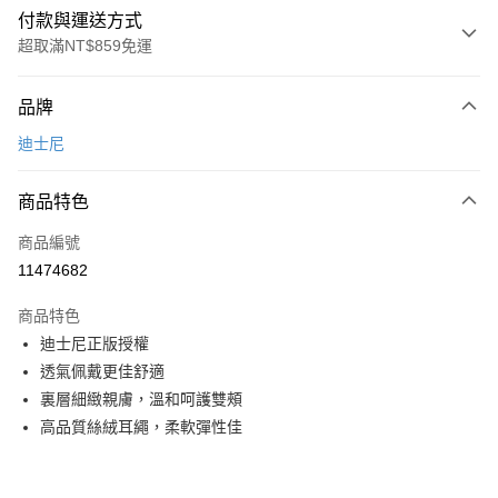
付款與運送方式
超取滿NT$859免運
付款方式
品牌
信用卡一次付款
迪士尼
超商取貨付款
商品特色
LINE Pay
商品編號
Apple Pay
11474682
悠遊付
商品特色
全盈+PAY
迪士尼正版授權
ATM付款
透氣佩戴更佳舒適
裏層細緻親膚，溫和呵護雙頰
運送方式
高品質絲絨耳繩，柔軟彈性佳
全家取貨付款
每筆NT$80，滿NT$899(含以上)免運費