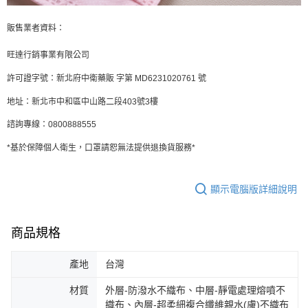
販售業者資料：
旺達行銷事業有限公司
許可證字號：新北府中衛藥販 字第 MD6231020761 號
地址：新北市中和區中山路二段403號3樓
諮詢專線：0800888555
*基於保障個人衛生，口罩請恕無法提供退換貨服務*
顯示電腦版詳細說明
商品規格
產地
台灣
材質
外層-防潑水不織布、中層-靜電處理熔噴不
織布、內層-超柔細複合纖維親水(膚)不織布