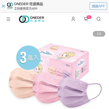
ONEDER 旺達棉品
開啟APP
立刻使用官方APP
0
1
/
1