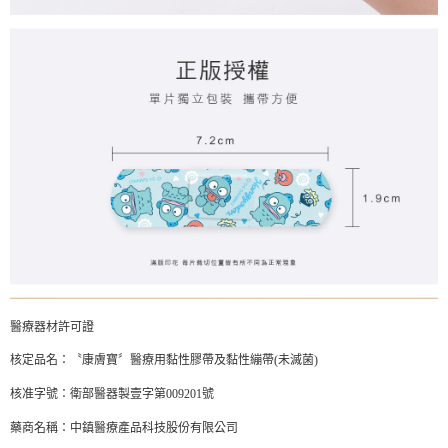
醫療器材許可證
核定品名：〝康膚寶〞醫療用黏性膠帶及黏性繃帶(未滅菌)
核准字號：衛部醫器製壹字第009201號
藥商名稱：中鎮醫療產品科技股份有限公司