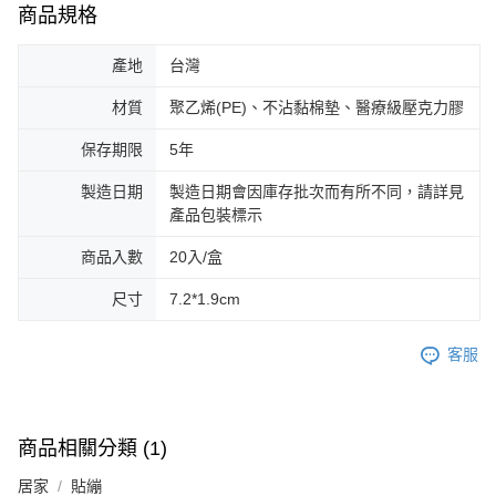
商品規格
產地
台灣
材質
聚乙烯(PE)、不沾黏棉墊、醫療級壓克力膠
保存期限
5年
製造日期
製造日期會因庫存批次而有所不同，請詳見
產品包裝標示
商品入數
20入/盒
尺寸
7.2*1.9cm
客服
商品相關分類 (1)
居家
貼繃