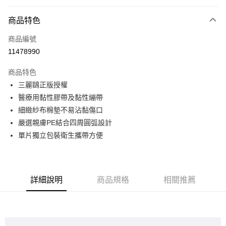
超商取貨付款
商品特色
LINE Pay
商品編號
Apple Pay
11478990
悠遊付
商品特色
全盈+PAY
三麗鷗正版授權
ATM付款
醫療用黏性膠帶及黏性繃帶
細緻紗布棉墊不易沾黏傷口
運送方式
嚴選親膚PE結合四周圓弧設計
單片獨立包裝衛生攜帶方便
全家取貨付款
每筆NT$80，滿NT$899(含以上)免運費
付款後全家取貨
詳細說明
商品規格
相關推薦
每筆NT$80，滿NT$859(含以上)免運費
7-11取貨付款
每筆NT$80，滿NT$899(含以上)免運費