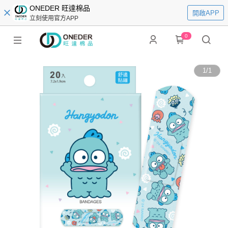
ONEDER 旺達棉品
開啟APP
立刻使用官方APP
0
1
/
1