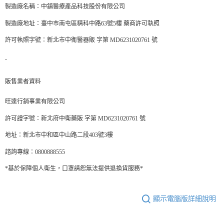
製造廠名稱：中鎮醫療產品科技股份有限公司
製造廠地址：臺中市南屯區精科中路63號5樓 藥商許可執照
許可執照字號：新北市中衛醫器販 字第 MD6231020761 號
-
販售業者資料
旺達行銷事業有限公司
許可證字號：新北府中衛藥販 字第 MD6231020761 號
地址：新北市中和區中山路二段403號3樓
諮詢專線：0800888555
*基於保障個人衛生，口罩請恕無法提供退換貨服務*
顯示電腦版詳細說明