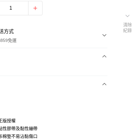
清除
紀錄
送方式
859免運
次付款
付款
正版授權
黏性膠帶及黏性繃帶
布棉墊不易沾黏傷口