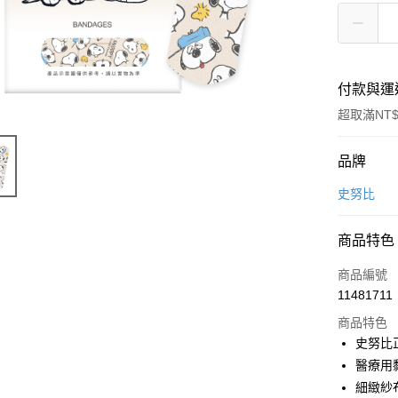
付款與運
超取滿NT$
付款方式
品牌
信用卡一
史努比
超商取貨
商品特色
LINE Pay
商品編號
Apple Pay
11481711
商品特色
悠遊付
史努比
全盈+PAY
醫療用
細緻紗
ATM付款