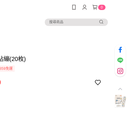
0
繃(20枚)
859免運
9