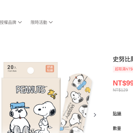
授權品牌
限時活動
史努比貼
超取滿NT$
NT$9
NT$129
貼繃
數量