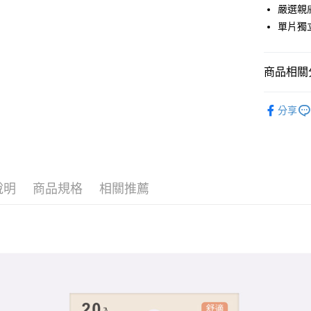
嚴選親
單片獨
運送方式
全家取貨
商品相關分
每筆NT$8
居家
貼
付款後全
分享
每筆NT$8
7-11取貨
每筆NT$8
說明
商品規格
相關推薦
付款後7-1
每筆NT$8
宅配
每筆NT$8