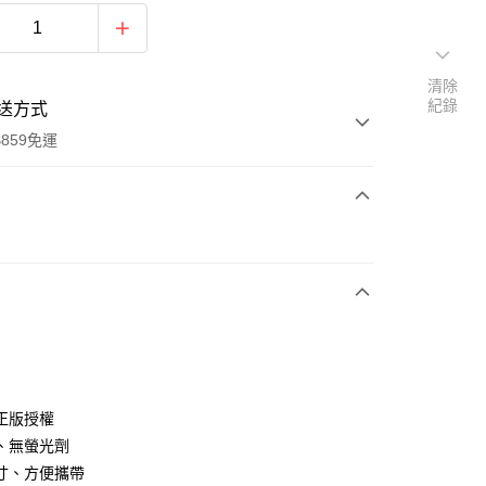
清除
紀錄
送方式
859免運
次付款
付款
正版授權
、無螢光劑
寸、方便攜帶