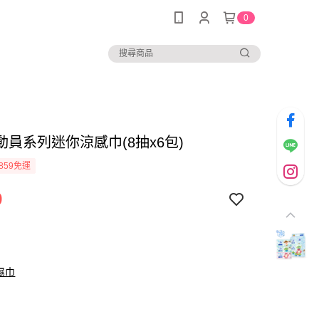
0
動員系列迷你涼感巾(8抽x6包)
859免運
9
濕巾