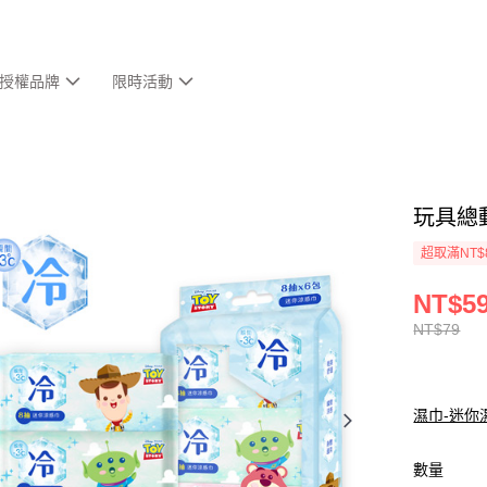
授權品牌
限時活動
玩具總
超取滿NT$
NT$5
NT$79
濕巾-迷你
數量