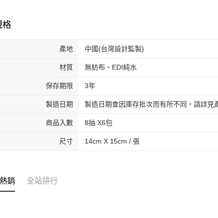
規格
產地
中國(台灣設計監製)
材質
無紡布、EDI純水
保存期限
3年
製造日期
製造日期會因庫存批次而有所不同，請詳見
商品入數
8抽 X6包
尺寸
14cm X 15cm / 張
熱銷
全站排行