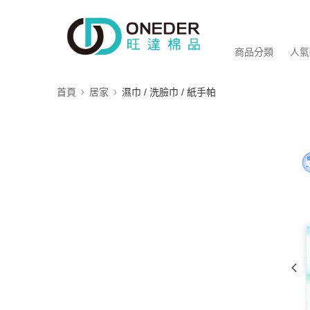
商品分類
人氣
首頁
居家
濕巾 / 洗臉巾 / 紙手帕