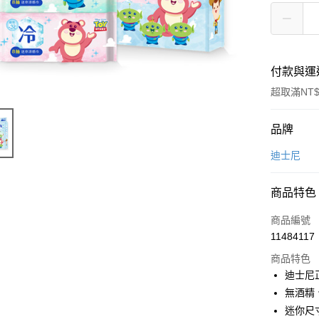
付款與運
超取滿NT$
付款方式
品牌
信用卡一
迪士尼
超商取貨
商品特色
LINE Pay
商品編號
Apple Pay
11484117
商品特色
悠遊付
迪士尼
全盈+PAY
無酒精
迷你尺
ATM付款