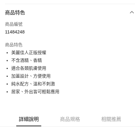
超商取貨付款
商品特色
LINE Pay
商品編號
Apple Pay
11484248
悠遊付
商品特色
全盈+PAY
美麗佳人正版授權
ATM付款
不含酒精、香精
適合各類肌膚使用
運送方式
加蓋設計、方便使用
純水配方、溫和不刺激
全家取貨付款
居家、外出皆可輕鬆應用
每筆NT$80，滿NT$899(含以上)免運費
付款後全家取貨
每筆NT$80，滿NT$859(含以上)免運費
詳細說明
商品規格
相關推薦
7-11取貨付款
每筆NT$80，滿NT$899(含以上)免運費