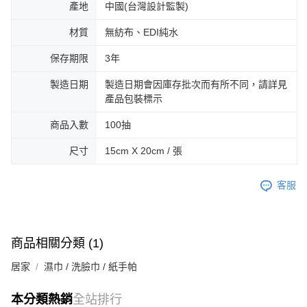
產地
中國(台灣設計監製)
材質
無紡布、EDI純水
保存期限
3年
製造日期
製造日期會因庫存批次而有所不同，請詳見
產品包裝標示
商品入數
100抽
尺寸
15cm X 20cm / 張
客服
商品相關分類 (1)
居家
濕巾 / 洗臉巾 / 紙手帕
本分類熱銷
全站排行