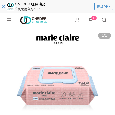
ONEDER 旺達棉品
開啟APP
立刻使用官方APP
0
1
/
1