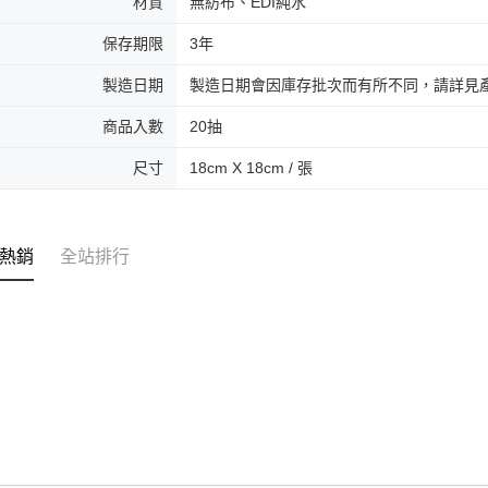
材質
無紡布、EDI純水
保存期限
3年
製造日期
製造日期會因庫存批次而有所不同，請詳見
商品入數
20抽
尺寸
18cm X 18cm / 張
熱銷
全站排行