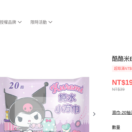
授權品牌
限時活動
酷酪米E
超取滿NT$
NT$1
NT$39
濕巾-20
數量