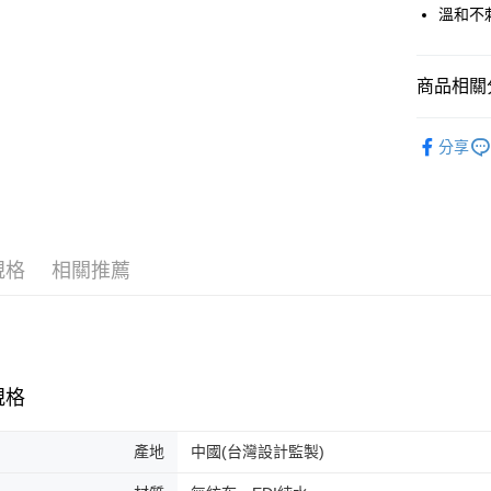
溫和不
運送方式
商品相關分
全家取貨
居家
濕巾
每筆NT$8
分享
付款後全
每筆NT$8
7-11取貨
規格
相關推薦
每筆NT$8
付款後7-1
每筆NT$8
宅配
規格
每筆NT$8
產地
中國(台灣設計監製)