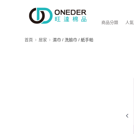
商品分類
人氣
首頁
居家
濕巾 / 洗臉巾 / 紙手帕