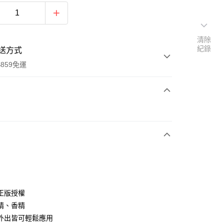
清除
紀錄
送方式
859免運
次付款
付款
正版授權
精、香精
外出皆可輕鬆應用