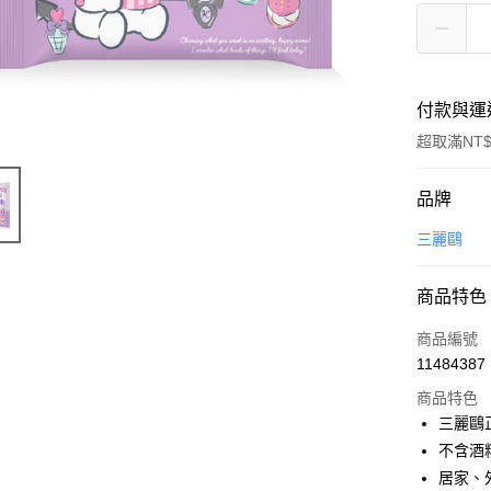
付款與運
超取滿NT$
付款方式
品牌
信用卡一
三麗鷗
超商取貨
商品特色
LINE Pay
商品編號
Apple Pay
11484387
商品特色
悠遊付
三麗鷗
全盈+PAY
不含酒
居家、
ATM付款