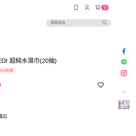
0
DI 超純水濕巾(20抽)
859免運
9
抽濕巾