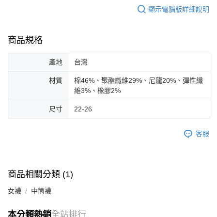
顯示電腦版詳細說明
商品規格
產地
台灣
材質
棉46%、聚酯纖維29%、尼龍20%、彈性纖
維3%、橡膠2%
尺寸
22-26
客服
商品相關分類 (1)
女襪
中筒襪
本分類熱銷
全站排行