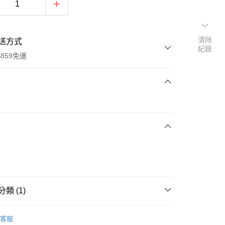
清除
送方式
紀錄
859免運
次付款
付款
類 (1)
筒襪
客服