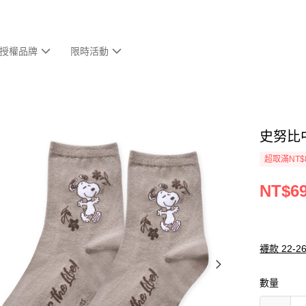
授權品牌
限時活動
史努比中
超取滿NT$
NT$6
襪款 22-2
數量