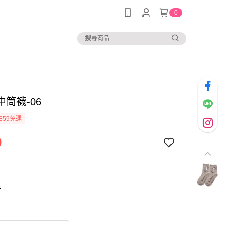
0
筒襪-06
859免運
9
6