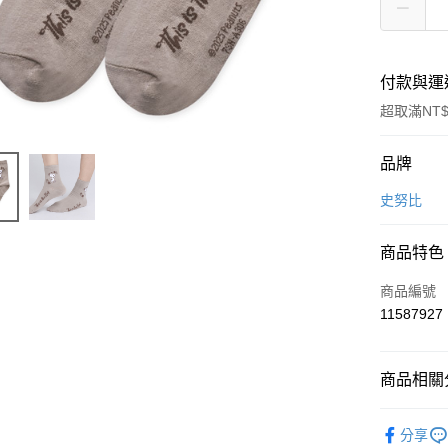
付款與運
超取滿NT$
付款方式
品牌
信用卡一
史努比
超商取貨
商品特色
LINE Pay
商品編號
Apple Pay
11587927
悠遊付
商品相關分
全盈+PAY
女襪
中
ATM付款
分享