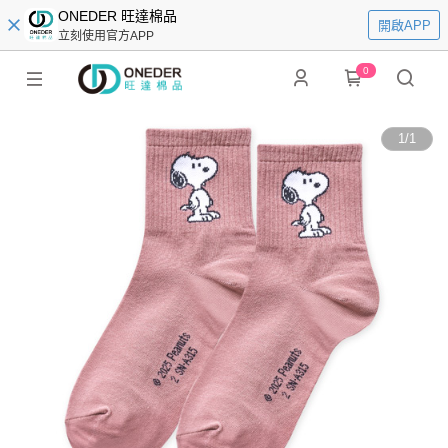
ONEDER 旺達棉品
開啟APP
立刻使用官方APP
0
1
/
1