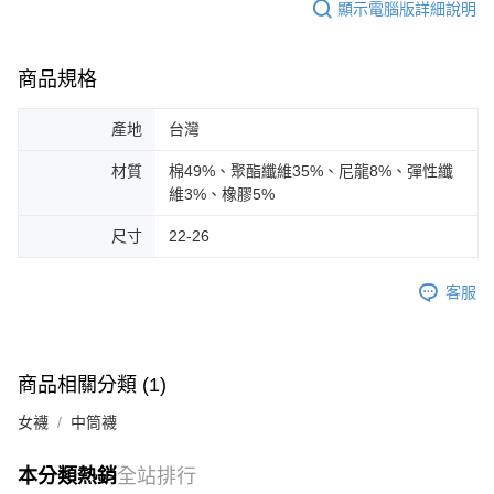
顯示電腦版詳細說明
商品規格
產地
台灣
材質
棉49%、聚酯纖維35%、尼龍8%、彈性纖
維3%、橡膠5%
尺寸
22-26
客服
商品相關分類 (1)
女襪
中筒襪
本分類熱銷
全站排行