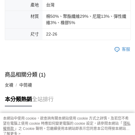
產地
台灣
材質
棉50%、聚酯纖維29%、尼龍13%、彈性纖
維3%、橡膠5%
尺寸
22-26
客服
商品相關分類 (1)
女襪
中筒襪
本分類熱銷
全站排行
本網站中使用 cookie，欲查詢有關本網站使用 cookie 方式之詳情，及若您不希
熱門標籤
望在電腦上使用 cookie 時應如何變更電腦的 cookie 設定，請參閱本網站「
隱私
權條款
」之 Cookie 聲明。您繼續使用本網站即表示您同意本公司得按本網站使
用條款之 Cookie 聲明使用 cookie。
了解更多 >