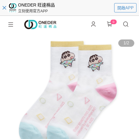
ONEDER 旺達棉品
開啟APP
立刻使用官方APP
0
1
/
2