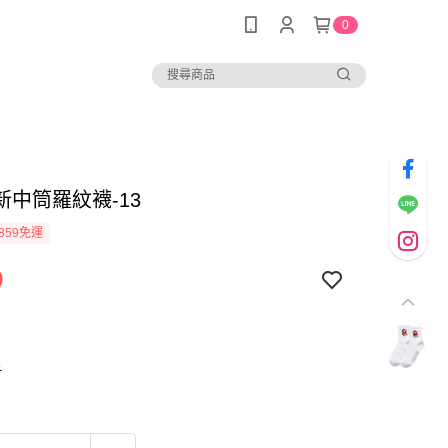
0
新中筒羅紋襪-13
859免運
9
6