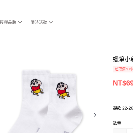
授權品牌
限時活動
蠟筆小
超取滿NT$
NT$6
襪款 22-2
數量