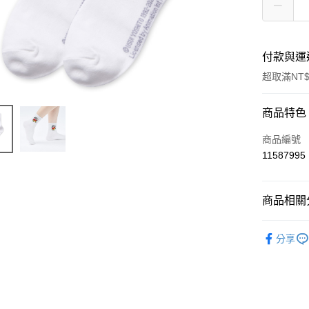
付款與運
超取滿NT$
付款方式
商品特色
信用卡一
商品編號
11587995
超商取貨
LINE Pay
商品相關分
Apple Pay
女襪
中
分享
悠遊付
全盈+PAY
ATM付款