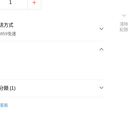
清除
送方式
紀錄
859免運
次付款
付款
類 (1)
筒襪
客服