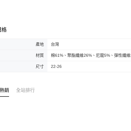
規格
產地
台灣
材質
棉61%、聚酯纖維26%、尼龍5%、彈性纖維
尺寸
22-26
熱銷
全站排行