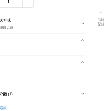
清除
送方式
紀錄
859免運
次付款
付款
類 (1)
筒襪
客服