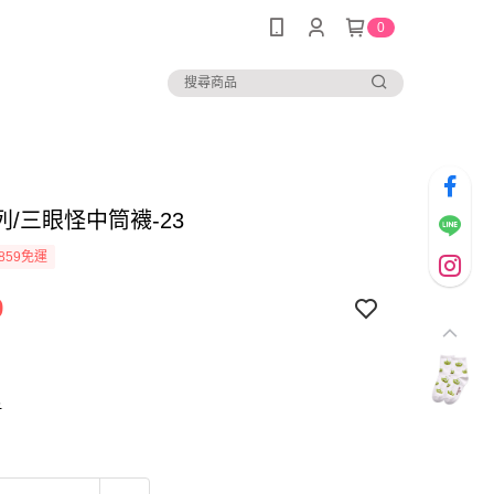
0
/三眼怪中筒襪-23
859免運
9
6