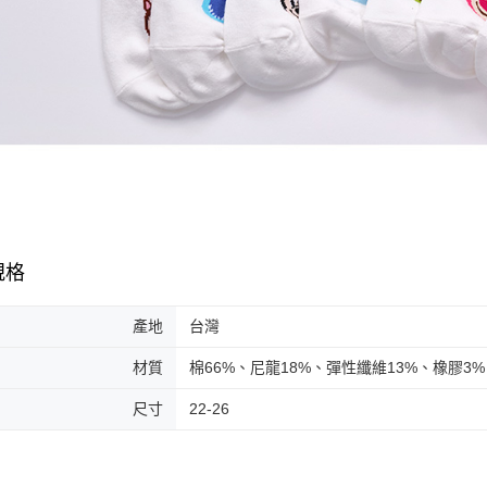
規格
產地
台灣
材質
棉66%、尼龍18%、彈性纖維13%、橡膠3%
尺寸
22-26