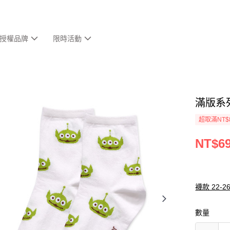
授權品牌
限時活動
滿版系列
超取滿NT$
NT$6
襪款 22-2
數量