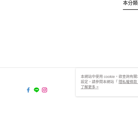
本分類
本網站中使用 cookie，欲查詢有關
設定，請參閱本網站「
隱私權條款
使用 cookie。
了解更多 >