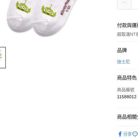
付款與運
超取滿NT$
付款方式
品牌
信用卡一
迪士尼
超商取貨
商品特色
LINE Pay
商品編號
Apple Pay
11588012
悠遊付
商品相關分
全盈+PAY
女襪
中
ATM付款
分享