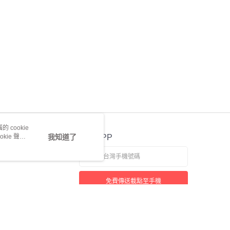
 cookie
kie 聲明
我知道了
官方APP
免費傳送載點至手機
若接到可疑電話，請洽詢165反詐騙專線