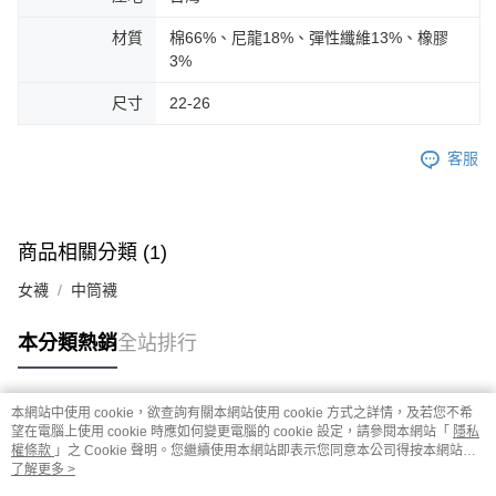
材質
棉66%、尼龍18%、彈性纖維13%、橡膠
3%
尺寸
22-26
客服
商品相關分類 (1)
女襪
中筒襪
本分類熱銷
全站排行
本網站中使用 cookie，欲查詢有關本網站使用 cookie 方式之詳情，及若您不希
熱門標籤
望在電腦上使用 cookie 時應如何變更電腦的 cookie 設定，請參閱本網站「
隱私
權條款
」之 Cookie 聲明。您繼續使用本網站即表示您同意本公司得按本網站使
用條款之 Cookie 聲明使用 cookie。
了解更多 >