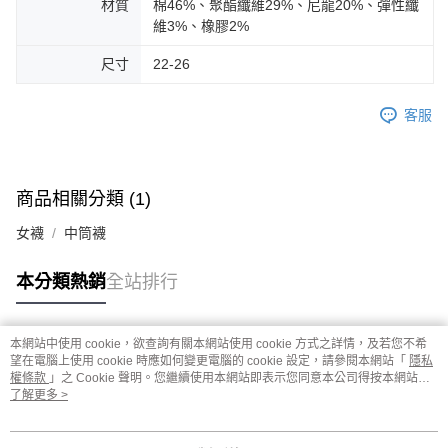
材質
棉46%、聚酯纖維29%、尼龍20%、彈性纖
維3%、橡膠2%
尺寸
22-26
客服
商品相關分類 (1)
女襪
中筒襪
本分類熱銷
全站排行
本網站中使用 cookie，欲查詢有關本網站使用 cookie 方式之詳情，及若您不希
熱門標籤
望在電腦上使用 cookie 時應如何變更電腦的 cookie 設定，請參閱本網站「
隱私
權條款
」之 Cookie 聲明。您繼續使用本網站即表示您同意本公司得按本網站使
用條款之 Cookie 聲明使用 cookie。
了解更多 >