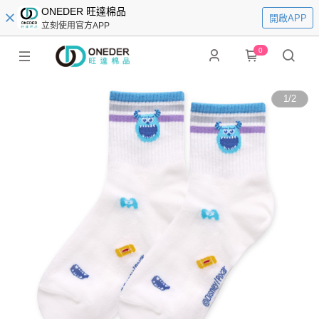
ONEDER 旺達棉品
開啟APP
立刻使用官方APP
0
1
/
2