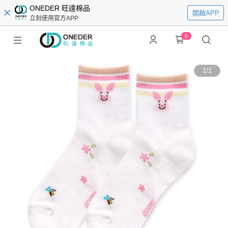
ONEDER 旺達棉品
開啟APP
立刻使用官方APP
0
1
/
1