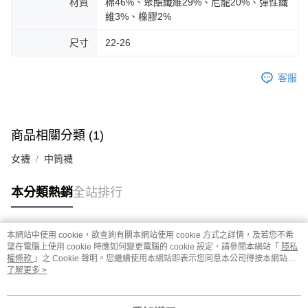
材質
棉46%、聚酯纖維29%、尼龍20%、彈性纖
維3%、橡膠2%
尺寸
22-26
客服
商品相關分類 (1)
女襪
中筒襪
本分類熱銷
全站排行
本網站中使用 cookie，欲查詢有關本網站使用 cookie 方式之詳情，及若您不希
熱門標籤
望在電腦上使用 cookie 時應如何變更電腦的 cookie 設定，請參閱本網站「
隱私
權條款
」之 Cookie 聲明。您繼續使用本網站即表示您同意本公司得按本網站使
用條款之 Cookie 聲明使用 cookie。
了解更多 >