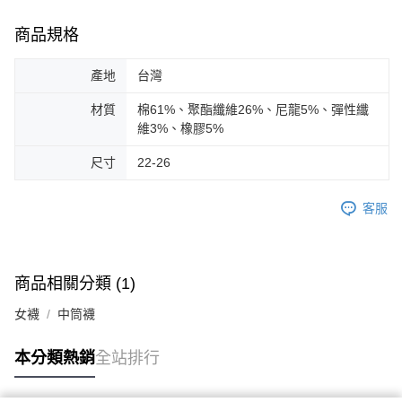
商品規格
產地
台灣
材質
棉61%、聚酯纖維26%、尼龍5%、彈性纖
維3%、橡膠5%
尺寸
22-26
客服
商品相關分類 (1)
女襪
中筒襪
本分類熱銷
全站排行