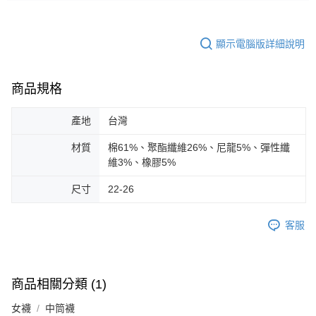
顯示電腦版詳細說明
商品規格
產地
台灣
材質
棉61%、聚酯纖維26%、尼龍5%、彈性纖
維3%、橡膠5%
尺寸
22-26
客服
商品相關分類 (1)
女襪
中筒襪