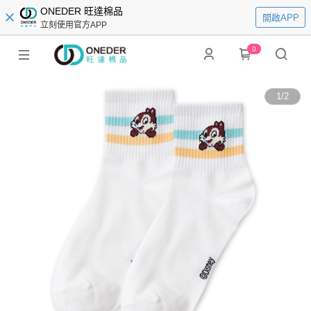
ONEDER 旺達棉品
開啟APP
立刻使用官方APP
0
1
/
2