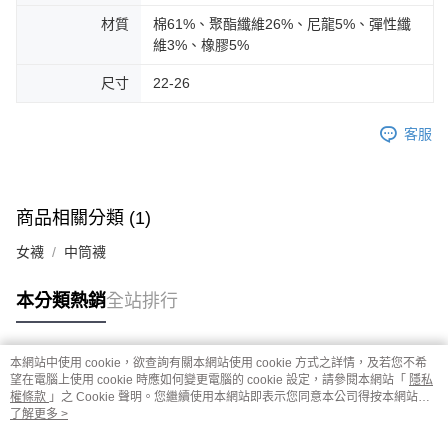
材質
棉61%、聚酯纖維26%、尼龍5%、彈性纖
維3%、橡膠5%
尺寸
22-26
客服
商品相關分類 (1)
女襪
中筒襪
本分類熱銷
全站排行
本網站中使用 cookie，欲查詢有關本網站使用 cookie 方式之詳情，及若您不希
熱門標籤
望在電腦上使用 cookie 時應如何變更電腦的 cookie 設定，請參閱本網站「
隱私
權條款
」之 Cookie 聲明。您繼續使用本網站即表示您同意本公司得按本網站使
用條款之 Cookie 聲明使用 cookie。
了解更多 >