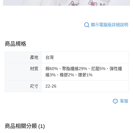
顯示電腦版詳細說明
商品規格
產地
台灣
材質
棉60%、聚酯纖維29%、尼龍5%、彈性纖
維3%、橡膠2%、嫘縈1%
尺寸
22-26
客服
商品相關分類 (1)