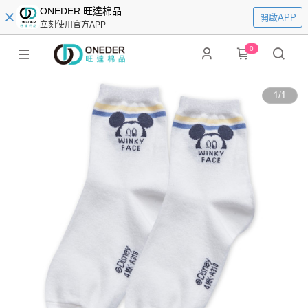
ONEDER 旺達棉品
開啟APP
立刻使用官方APP
0
1
/
1