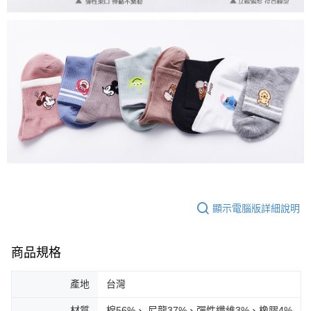
顯示電腦版詳細說明
商品規格
產地
台灣
材質
棉56%、 尼龍37%、彈性纖維3%、橡膠4%