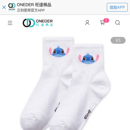
ONEDER 旺達棉品
開啟APP
立刻使用官方APP
0
1
/
1