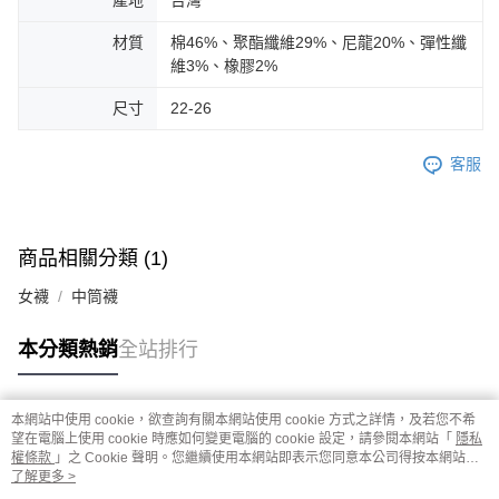
材質
棉46%、聚酯纖維29%、尼龍20%、彈性纖
維3%、橡膠2%
尺寸
22-26
客服
商品相關分類 (1)
女襪
中筒襪
本分類熱銷
全站排行
本網站中使用 cookie，欲查詢有關本網站使用 cookie 方式之詳情，及若您不希
熱門標籤
望在電腦上使用 cookie 時應如何變更電腦的 cookie 設定，請參閱本網站「
隱私
權條款
」之 Cookie 聲明。您繼續使用本網站即表示您同意本公司得按本網站使
用條款之 Cookie 聲明使用 cookie。
了解更多 >