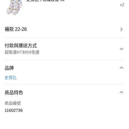
x2
襪款 22-26
付款與運送方式
超取滿NT$859免運
付款方式
品牌
信用卡一次付款
史努比
超商取貨付款
商品特色
LINE Pay
商品編號
Apple Pay
11602736
悠遊付
全盈+PAY