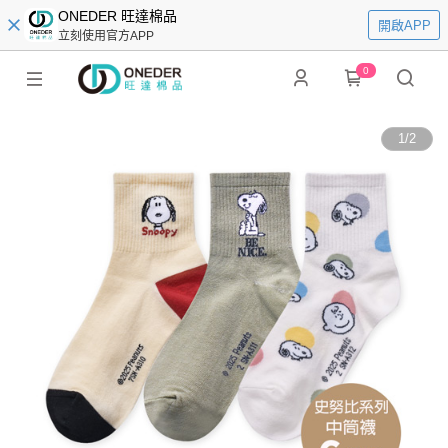
ONEDER 旺達棉品
開啟APP
立刻使用官方APP
0
1
/
2