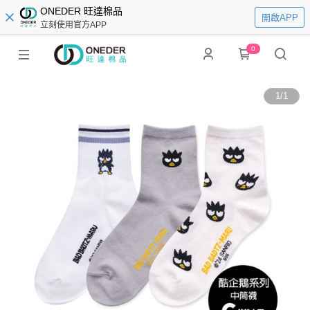
ONEDER 旺達棉品
開啟APP
立刻使用官方APP
0
1
/
1