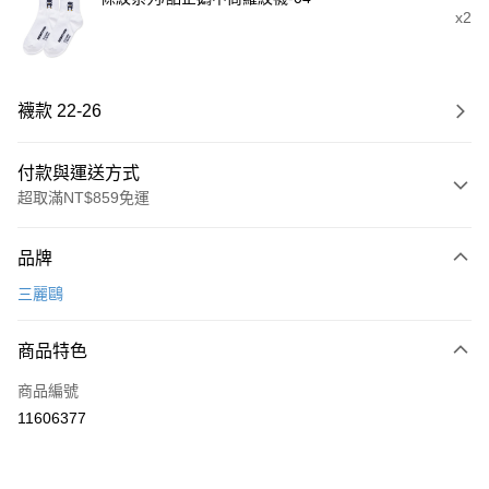
x2
襪款 22-26
付款與運送方式
超取滿NT$859免運
付款方式
品牌
信用卡一次付款
三麗鷗
超商取貨付款
商品特色
LINE Pay
商品編號
Apple Pay
11606377
悠遊付
全盈+PAY