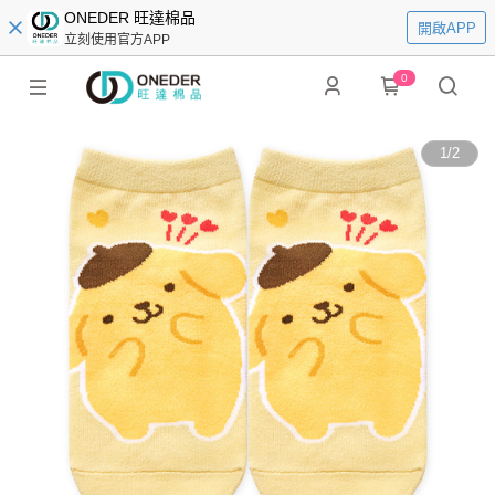
ONEDER 旺達棉品
開啟APP
立刻使用官方APP
0
1
/
2