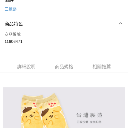
信用卡一次付款
三麗鷗
超商取貨付款
商品特色
LINE Pay
商品編號
Apple Pay
11606471
悠遊付
全盈+PAY
ATM付款
詳細說明
商品規格
相關推薦
運送方式
全家取貨付款
每筆NT$80，滿NT$899(含以上)免運費
付款後全家取貨
每筆NT$80，滿NT$859(含以上)免運費
7-11取貨付款