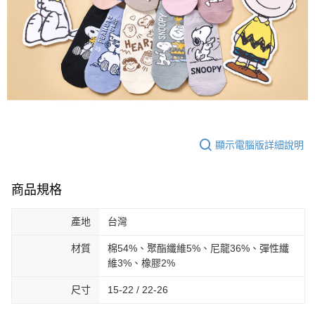
顯示電腦版詳細說明
商品規格
產地
台灣
材質
棉54%、聚酯纖維5%、尼龍36%、彈性纖
維3%、橡膠2%
尺寸
15-22 / 22-26