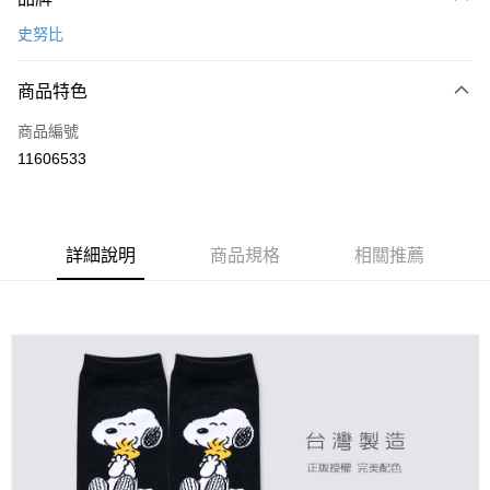
信用卡一次付款
史努比
超商取貨付款
商品特色
LINE Pay
商品編號
Apple Pay
11606533
悠遊付
全盈+PAY
ATM付款
詳細說明
商品規格
相關推薦
運送方式
全家取貨付款
每筆NT$80，滿NT$899(含以上)免運費
付款後全家取貨
每筆NT$80，滿NT$859(含以上)免運費
7-11取貨付款