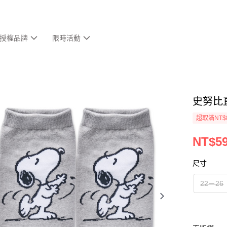
授權品牌
限時活動
史努比直
超取滿NT$
NT$5
尺寸
22－26