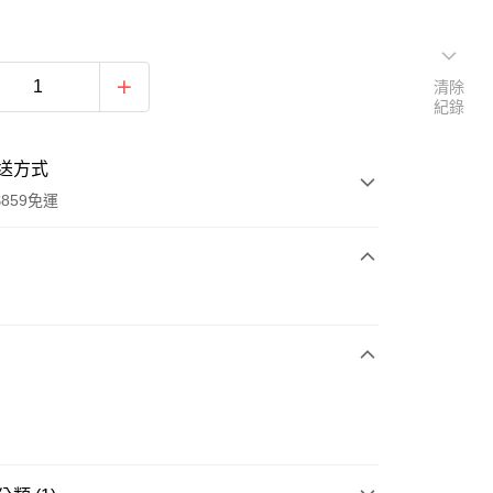
清除
紀錄
送方式
859免運
次付款
付款