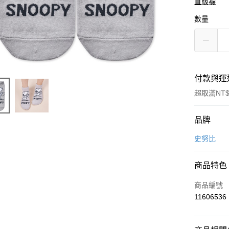
直版襪
數量
付款與運
超取滿NT$
付款方式
品牌
信用卡一
史努比
超商取貨
商品特色
LINE Pay
商品編號
Apple Pay
11606536
悠遊付