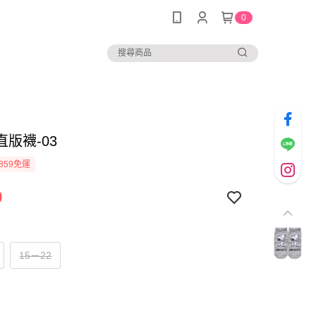
0
版襪-03
859免運
9
15－22