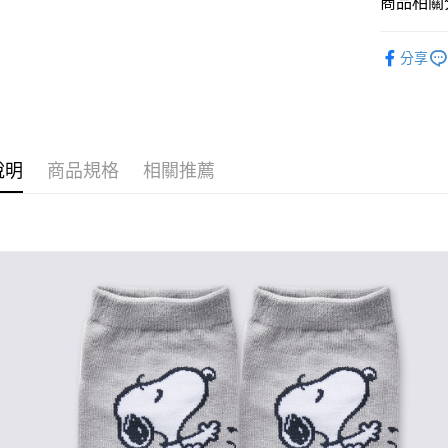
商品相關分
全盈+PAY
童襪
短
ATM付款
分享
運送方式
全家取貨
說明
商品規格
相關推薦
每筆NT$8
付款後全
每筆NT$8
7-11取貨
每筆NT$8
付款後7-1
每筆NT$8
宅配
每筆NT$8