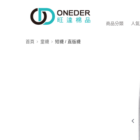
商品分類
人氣
首頁
童襪
短襪 / 直版襪