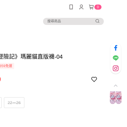
0
歷險記》瑪麗貓直版襪-04
859免運
9
22－26