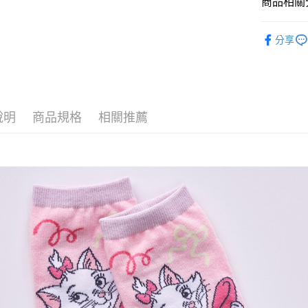
商品相關分
全盈+PAY
童襪
短
ATM付款
分享
運送方式
全家取貨
說明
商品規格
相關推薦
每筆NT$8
付款後全
每筆NT$8
7-11取貨
每筆NT$8
付款後7-1
每筆NT$8
宅配
每筆NT$8