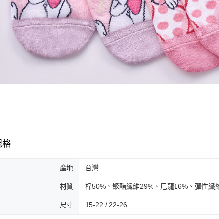
規格
產地
台灣
材質
棉50%、聚酯纖維29%、尼龍16%、彈性纖
尺寸
15-22 / 22-26