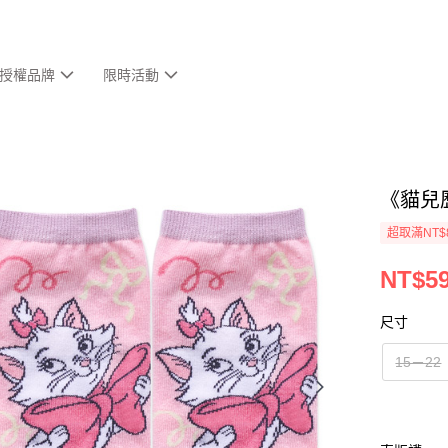
授權品牌
限時活動
《貓兒
超取滿NT$
NT$5
尺寸
15－22