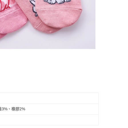
維3%、橡膠2%