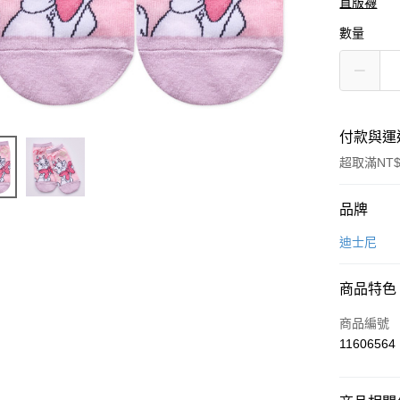
直版襪
數量
付款與運
超取滿NT$
付款方式
品牌
信用卡一
迪士尼
超商取貨
商品特色
LINE Pay
商品編號
Apple Pay
11606564
悠遊付