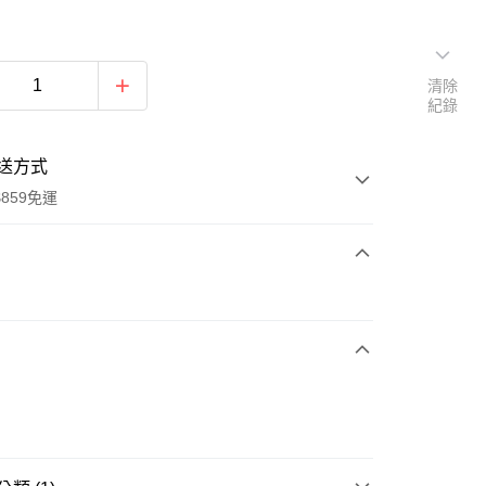
清除
紀錄
送方式
859免運
次付款
付款