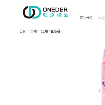
商品分類
人氣
首頁
童襪
短襪 / 直版襪