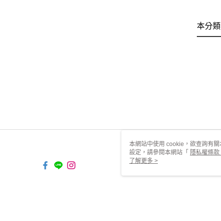
本分類
本網站中使用 cookie，欲查詢有關
設定，請參閱本網站「
隱私權條款
使用 cookie。
了解更多 >