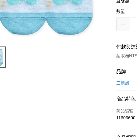
直版襪
數量
付款與運
超取滿NT$
付款方式
品牌
信用卡一
三麗鷗
超商取貨
商品特色
LINE Pay
商品編號
Apple Pay
11606600
悠遊付