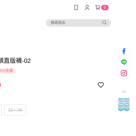
0
頓直版襪-02
859免運
9
22－26