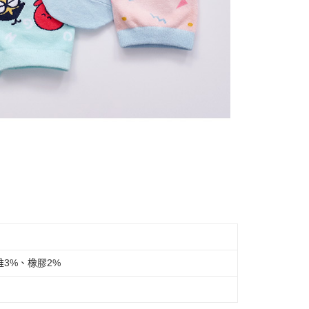
維3%、橡膠2%