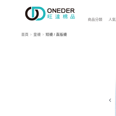
商品分類
人氣
首頁
童襪
短襪 / 直版襪