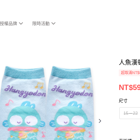
授權品牌
限時活動
人魚漢
超取滿NT$
NT$5
尺寸
15－22