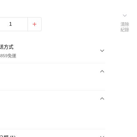
清除
紀錄
送方式
859免運
次付款
付款