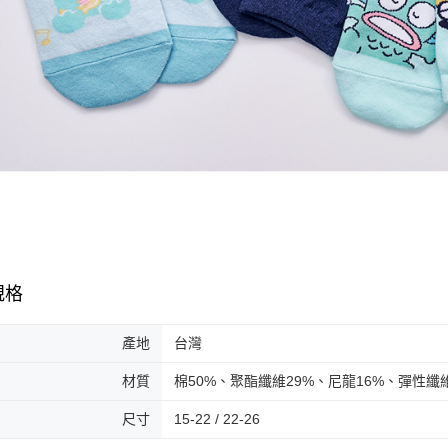
規格
產地
台灣
材質
棉50%、聚酯纖維29%、尼龍16%、彈性纖
尺寸
15-22 / 22-26