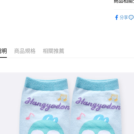
商品相關分
全盈+PAY
童襪
短
ATM付款
分享
運送方式
全家取貨
說明
商品規格
相關推薦
每筆NT$8
付款後全
每筆NT$8
7-11取貨
每筆NT$8
付款後7-1
每筆NT$8
宅配
每筆NT$8