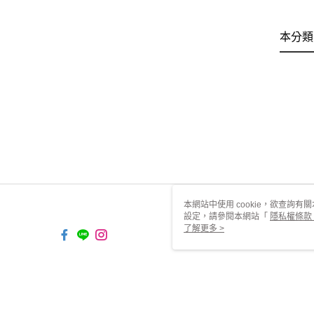
本分類
本網站中使用 cookie，欲查詢有關
設定，請參閱本網站「
隱私權條款
使用 cookie。
了解更多 >