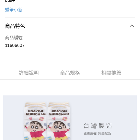
信用卡一次付款
蠟筆小新
超商取貨付款
商品特色
LINE Pay
商品編號
Apple Pay
11606607
悠遊付
全盈+PAY
ATM付款
詳細說明
商品規格
相關推薦
運送方式
全家取貨付款
每筆NT$80，滿NT$899(含以上)免運費
付款後全家取貨
每筆NT$80，滿NT$859(含以上)免運費
7-11取貨付款