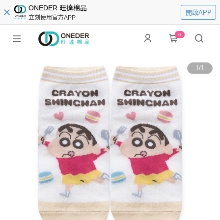
ONEDER 旺達棉品
開啟APP
立刻使用官方APP
0
1
/
1