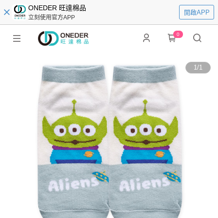
ONEDER 旺達棉品
開啟APP
立刻使用官方APP
0
1
/
1