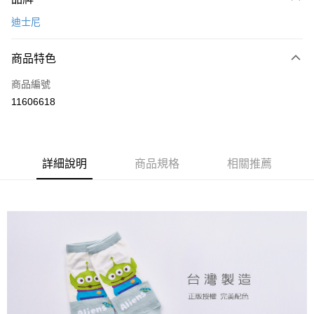
信用卡一次付款
迪士尼
超商取貨付款
商品特色
LINE Pay
商品編號
Apple Pay
11606618
悠遊付
全盈+PAY
ATM付款
詳細說明
商品規格
相關推薦
運送方式
全家取貨付款
每筆NT$80，滿NT$899(含以上)免運費
付款後全家取貨
每筆NT$80，滿NT$859(含以上)免運費
7-11取貨付款