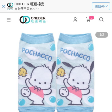
ONEDER 旺達棉品
開啟APP
立刻使用官方APP
0
1
/
2