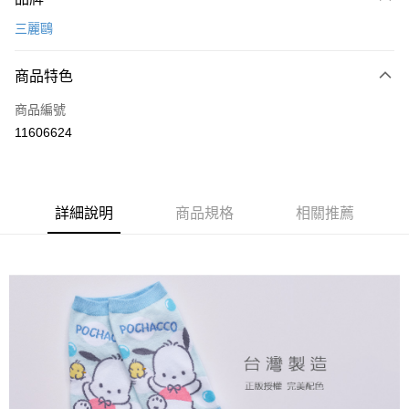
信用卡一次付款
三麗鷗
超商取貨付款
商品特色
LINE Pay
商品編號
Apple Pay
11606624
悠遊付
全盈+PAY
ATM付款
詳細說明
商品規格
相關推薦
運送方式
全家取貨付款
每筆NT$80，滿NT$899(含以上)免運費
付款後全家取貨
每筆NT$80，滿NT$859(含以上)免運費
7-11取貨付款