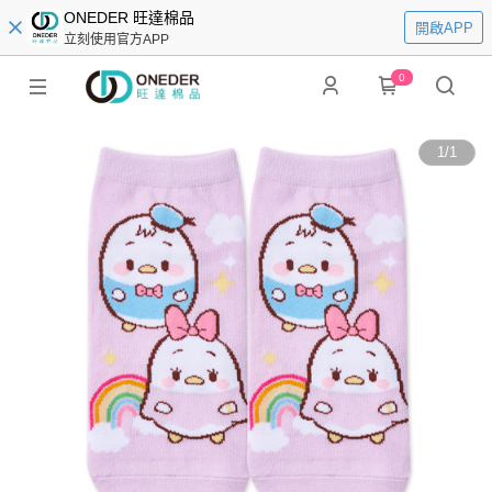
ONEDER 旺達棉品
開啟APP
立刻使用官方APP
0
1
/
1