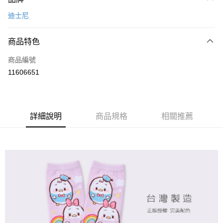
信用卡一次付款
迪士尼
超商取貨付款
商品特色
LINE Pay
商品編號
Apple Pay
11606651
悠遊付
全盈+PAY
ATM付款
詳細說明
商品規格
相關推薦
運送方式
全家取貨付款
每筆NT$80，滿NT$899(含以上)免運費
付款後全家取貨
每筆NT$80，滿NT$859(含以上)免運費
7-11取貨付款