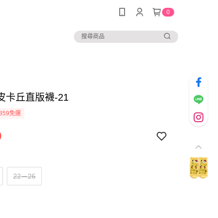
0
皮卡丘直版襪-21
859免運
9
22－26