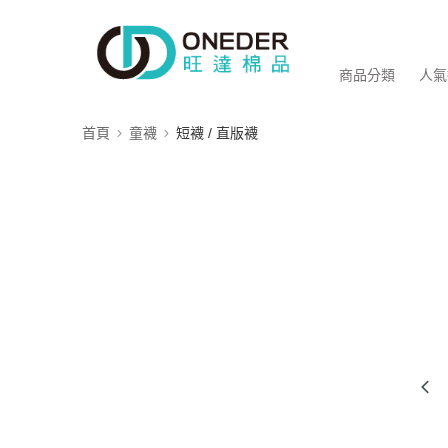
商品分類
人氣
首頁
童襪
短襪 / 直版襪