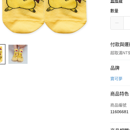
直版襪
數量
付款與運
超取滿NT$
付款方式
品牌
信用卡一
寶可夢
超商取貨
商品特色
LINE Pay
商品編號
Apple Pay
11606681
悠遊付