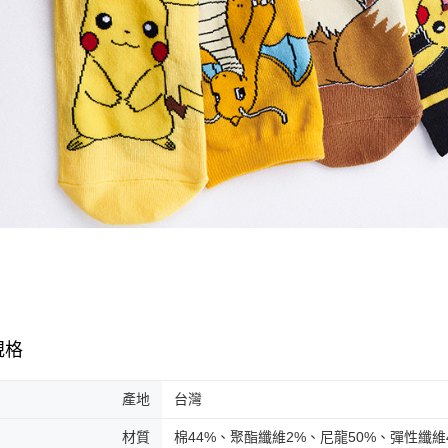
規格
產地
台灣
材質
棉44%、聚酯纖維2%、尼龍50%、彈性纖維