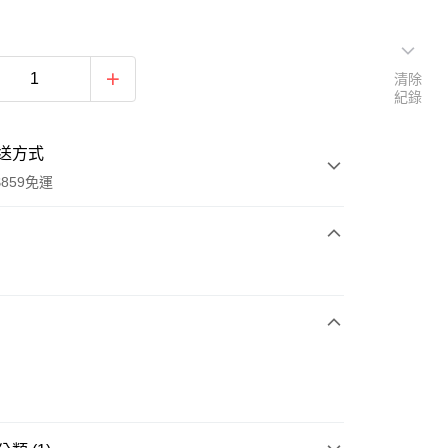
清除
紀錄
送方式
859免運
次付款
付款