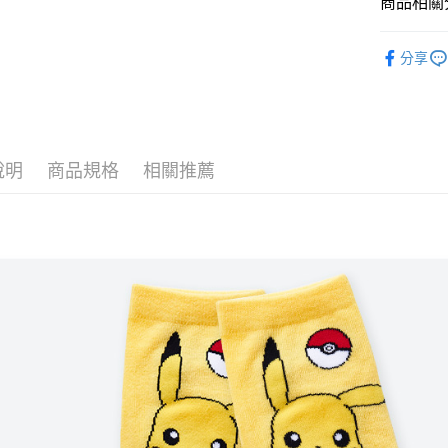
商品相關分
全盈+PAY
童襪
短
ATM付款
分享
運送方式
全家取貨
說明
商品規格
相關推薦
每筆NT$8
付款後全
每筆NT$8
7-11取貨
每筆NT$8
付款後7-1
每筆NT$8
宅配
每筆NT$8