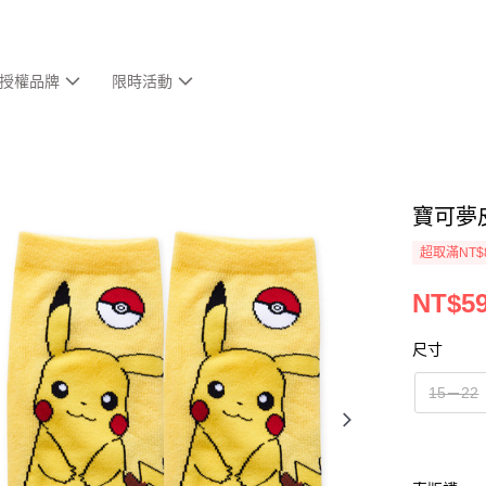
授權品牌
限時活動
寶可夢
超取滿NT$
NT$5
尺寸
15－22