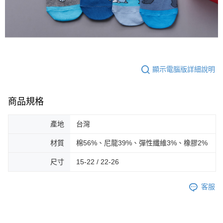
顯示電腦版詳細說明
商品規格
產地
台灣
材質
棉56%、尼龍39%、彈性纖維3%、橡膠2%
尺寸
15-22 / 22-26
客服