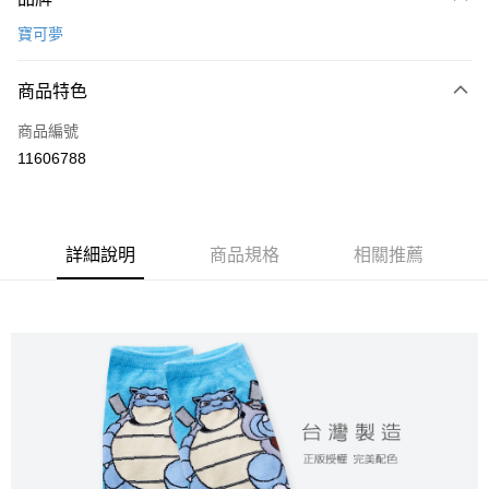
信用卡一次付款
寶可夢
超商取貨付款
商品特色
LINE Pay
商品編號
Apple Pay
11606788
悠遊付
全盈+PAY
ATM付款
詳細說明
商品規格
相關推薦
運送方式
全家取貨付款
每筆NT$80，滿NT$899(含以上)免運費
付款後全家取貨
每筆NT$80，滿NT$859(含以上)免運費
7-11取貨付款