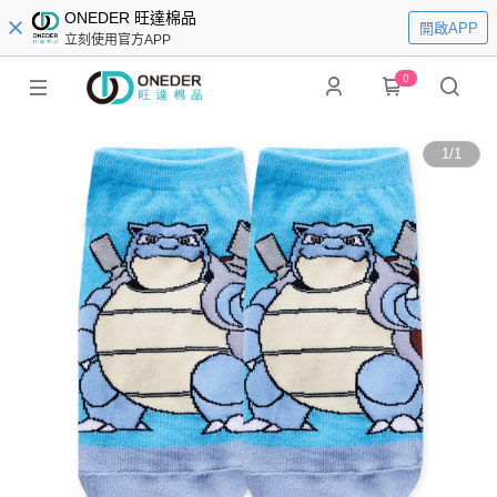
ONEDER 旺達棉品
開啟APP
立刻使用官方APP
0
1
/
1