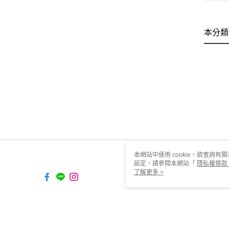
本分類
本網站中使用 cookie，欲查詢有關
設定，請參閱本網站「
隱私權條款
使用 cookie。
了解更多 >