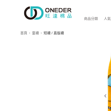
商品分類
人氣
首頁
童襪
短襪 / 直版襪