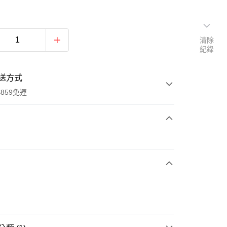
清除
紀錄
送方式
859免運
次付款
付款