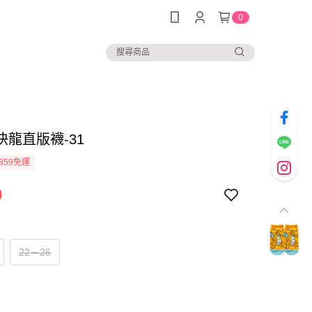
0
快龍直版襪-31
859免運
9
22－26