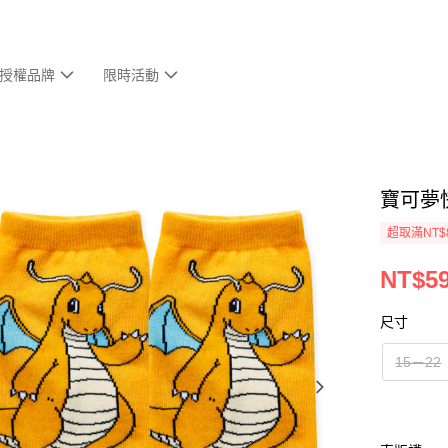
授權品牌
限時活動
寶可夢
超取滿NT$
NT$5
尺寸
15－22