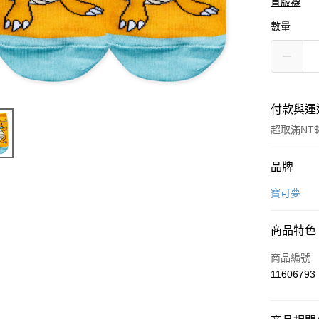
直版襪
數量
付款與運
超取滿NT$
付款方式
品牌
信用卡一
寶可夢
超商取貨
商品特色
LINE Pay
商品編號
Apple Pay
11606793
悠遊付