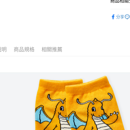
商品相關分
全盈+PAY
童襪
短
ATM付款
分享
運送方式
全家取貨
說明
商品規格
相關推薦
每筆NT$8
付款後全
每筆NT$8
7-11取貨
每筆NT$8
付款後7-1
每筆NT$8
宅配
每筆NT$8