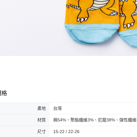
規格
產地
台灣
材質
棉54%、聚酯纖維3%、尼龍38%、彈性纖維
尺寸
15-22 / 22-26