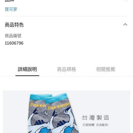
信用卡一次付款
寶可夢
超商取貨付款
商品特色
LINE Pay
商品編號
Apple Pay
11606796
悠遊付
全盈+PAY
ATM付款
詳細說明
商品規格
相關推薦
運送方式
全家取貨付款
每筆NT$80，滿NT$899(含以上)免運費
付款後全家取貨
每筆NT$80，滿NT$859(含以上)免運費
7-11取貨付款