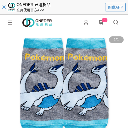
ONEDER 旺達棉品
開啟APP
立刻使用官方APP
0
1
/
1