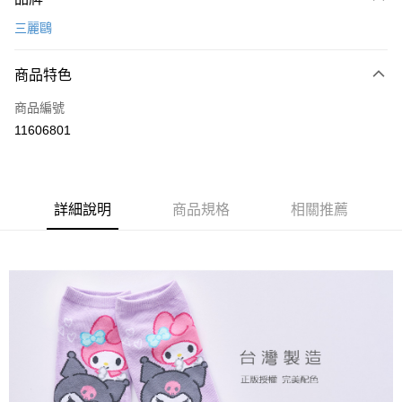
信用卡一次付款
三麗鷗
超商取貨付款
商品特色
LINE Pay
商品編號
Apple Pay
11606801
悠遊付
全盈+PAY
ATM付款
詳細說明
商品規格
相關推薦
運送方式
全家取貨付款
每筆NT$80，滿NT$899(含以上)免運費
付款後全家取貨
每筆NT$80，滿NT$859(含以上)免運費
7-11取貨付款