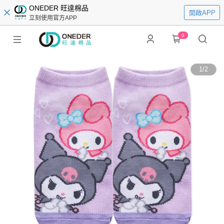
ONEDER 旺達棉品
開啟APP
立刻使用官方APP
0
1
/
2