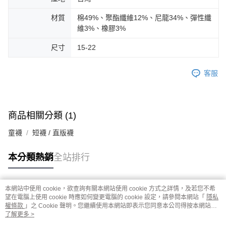
材質
棉49%、聚酯纖維12%、尼龍34%、彈性纖
維3%、橡膠3%
尺寸
15-22
客服
商品相關分類 (1)
童襪
短襪 / 直版襪
本分類熱銷
全站排行
本網站中使用 cookie，欲查詢有關本網站使用 cookie 方式之詳情，及若您不希
熱門標籤
望在電腦上使用 cookie 時應如何變更電腦的 cookie 設定，請參閱本網站「
隱私
權條款
」之 Cookie 聲明。您繼續使用本網站即表示您同意本公司得按本網站使
用條款之 Cookie 聲明使用 cookie。
了解更多 >