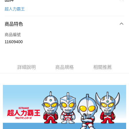
信用卡一次付款
超人力霸王
超商取貨付款
商品特色
LINE Pay
商品編號
Apple Pay
11609400
悠遊付
全盈+PAY
ATM付款
詳細說明
商品規格
相關推薦
運送方式
全家取貨付款
每筆NT$80，滿NT$899(含以上)免運費
付款後全家取貨
每筆NT$80，滿NT$859(含以上)免運費
7-11取貨付款