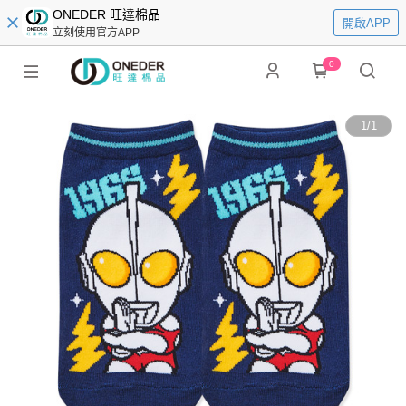
ONEDER 旺達棉品
開啟APP
立刻使用官方APP
0
1
/
1