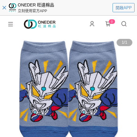
ONEDER 旺達棉品
開啟APP
立刻使用官方APP
0
1
/
1