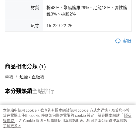
材質
棉48%、聚酯纖維29%、尼龍18%、彈性纖
維3%、橡膠2%
尺寸
15-22 / 22-26
客服
商品相關分類 (1)
童襪
短襪 / 直版襪
本分類熱銷
全站排行
本網站中使用 cookie，欲查詢有關本網站使用 cookie 方式之詳情，及若您不希
熱門標籤
望在電腦上使用 cookie 時應如何變更電腦的 cookie 設定，請參閱本網站「
隱私
權條款
」之 Cookie 聲明。您繼續使用本網站即表示您同意本公司得按本網站使
用條款之 Cookie 聲明使用 cookie。
了解更多 >