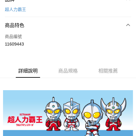
信用卡一次付款
超人力霸王
超商取貨付款
商品特色
LINE Pay
商品編號
Apple Pay
11609443
悠遊付
全盈+PAY
ATM付款
詳細說明
商品規格
相關推薦
運送方式
全家取貨付款
每筆NT$80，滿NT$899(含以上)免運費
付款後全家取貨
每筆NT$80，滿NT$859(含以上)免運費
7-11取貨付款