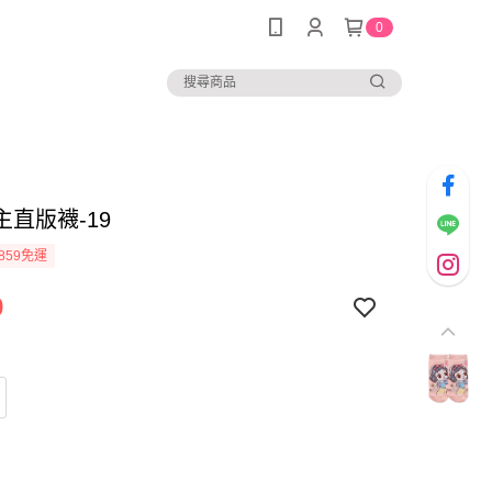
0
主直版襪-19
859免運
9