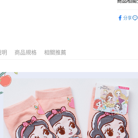
商品相關分
全盈+PAY
童襪
短
ATM付款
分享
運送方式
全家取貨
說明
商品規格
相關推薦
每筆NT$8
付款後全
每筆NT$8
7-11取貨
每筆NT$8
付款後7-1
每筆NT$8
宅配
每筆NT$8