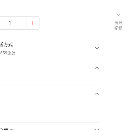
清除
紀錄
送方式
859免運
次付款
付款