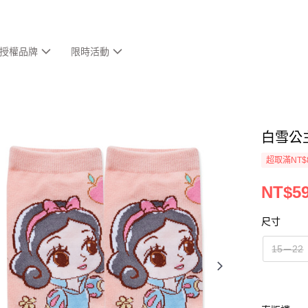
授權品牌
限時活動
白雪公
超取滿NT$
NT$5
尺寸
15－22