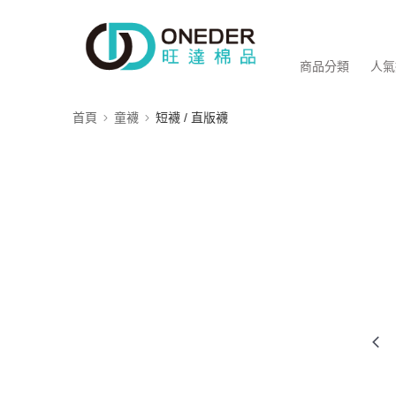
商品分類
人氣
首頁
童襪
短襪 / 直版襪