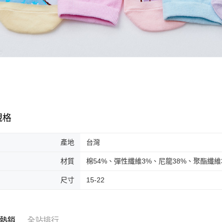
規格
產地
台灣
材質
棉54%、彈性纖維3%、尼龍38%、聚酯纖維
尺寸
15-22
熱銷
全站排行