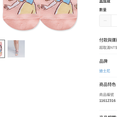
直版襪
數量
付款與運
超取滿NT$
付款方式
品牌
信用卡一
迪士尼
超商取貨
商品特色
LINE Pay
商品編號
Apple Pay
11612316
悠遊付