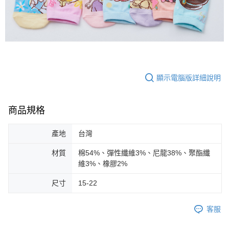
顯示電腦版詳細說明
商品規格
產地
台灣
材質
棉54%、彈性纖維3%、尼龍38%、聚酯纖
維3%、橡膠2%
尺寸
15-22
客服