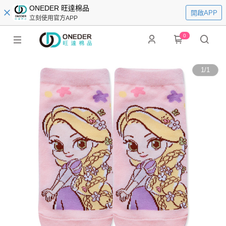
ONEDER 旺達棉品
開啟APP
立刻使用官方APP
0
1
/
1