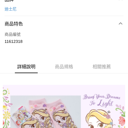
信用卡一次付款
迪士尼
超商取貨付款
商品特色
LINE Pay
商品編號
Apple Pay
11612318
悠遊付
全盈+PAY
ATM付款
詳細說明
商品規格
相關推薦
運送方式
全家取貨付款
每筆NT$80，滿NT$899(含以上)免運費
付款後全家取貨
每筆NT$80，滿NT$859(含以上)免運費
7-11取貨付款