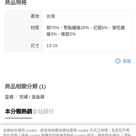
商品規格
產地
台灣
材質
棉70%、聚酯纖維20%、尼龍5%、彈性纖
維3%、橡膠2%
尺寸
13-15
客服
商品相關分類 (1)
童襪
短襪 / 直版襪
本分類熱銷
全站排行
本網站中使用 cookie，欲查詢有關本網站使用 cookie 方式之詳情，及若您不希
熱門標籤
望在電腦上使用 cookie 時應如何變更電腦的 cookie 設定，請參閱本網站「
隱私