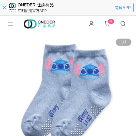
ONEDER 旺達棉品
開啟APP
立刻使用官方APP
0
1
/
1