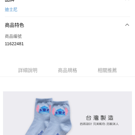
信用卡一次付款
迪士尼
超商取貨付款
商品特色
LINE Pay
商品編號
Apple Pay
11622481
悠遊付
全盈+PAY
ATM付款
詳細說明
商品規格
相關推薦
運送方式
全家取貨付款
每筆NT$80，滿NT$899(含以上)免運費
付款後全家取貨
每筆NT$80，滿NT$859(含以上)免運費
7-11取貨付款